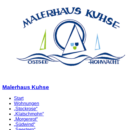
Malerhaus Kuhse
Start
Wohnungen
„Stockrose“
„Klatschmohn“
„Morgenrot“
„Südwind“
„Seestern“