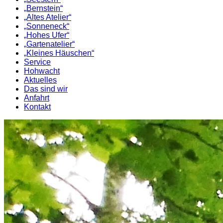
„Bernstein“
„Altes Atelier“
„Sonneneck“
„Hohes Ufer“
„Gartenatelier“
„Kleines Häuschen“
Service
Hohwacht
Aktuelles
Das sind wir
Anfahrt
Kontakt