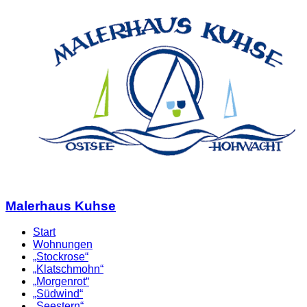
Malerhaus Kuhse
Start
Wohnungen
„Stockrose“
„Klatschmohn“
„Morgenrot“
„Südwind“
„Seestern“