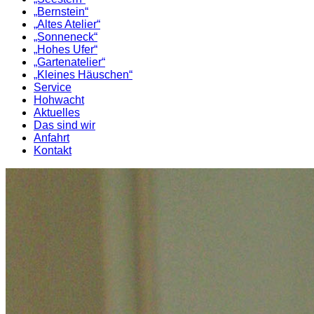
„Bernstein“
„Altes Atelier“
„Sonneneck“
„Hohes Ufer“
„Gartenatelier“
„Kleines Häuschen“
Service
Hohwacht
Aktuelles
Das sind wir
Anfahrt
Kontakt