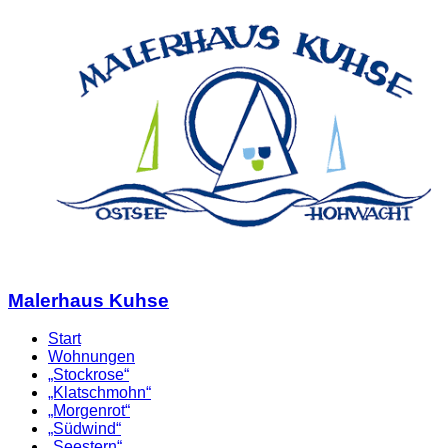
Malerhaus Kuhse
Start
Wohnungen
„Stockrose“
„Klatschmohn“
„Morgenrot“
„Südwind“
„Seestern“