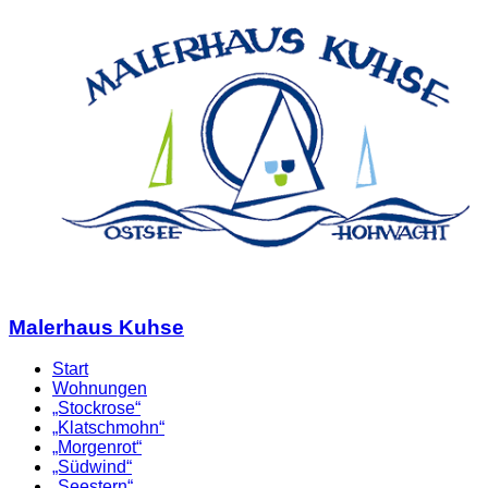
Malerhaus Kuhse
Start
Wohnungen
„Stockrose“
„Klatschmohn“
„Morgenrot“
„Südwind“
„Seestern“