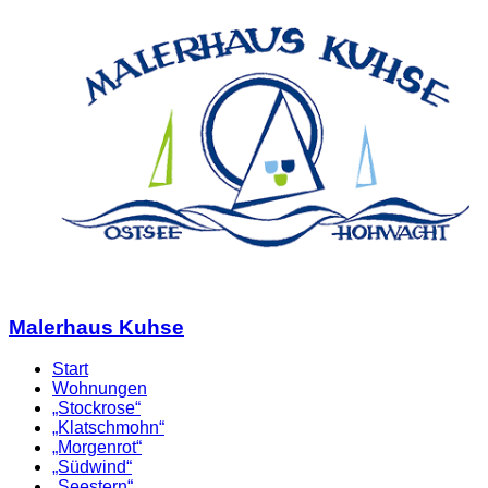
Malerhaus Kuhse
Start
Wohnungen
„Stockrose“
„Klatschmohn“
„Morgenrot“
„Südwind“
„Seestern“