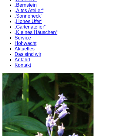
„Bernstein“
„Altes Atelier“
„Sonneneck“
„Hohes Ufer“
„Gartenatelier“
„Kleines Häuschen“
Service
Hohwacht
Aktuelles
Das sind wir
Anfahrt
Kontakt